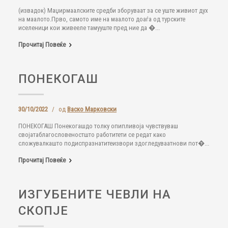
(извадок) Маџирмаалските средби зборуваат за се уште живиот дух
на маалото.Прво, самото име на маалото доаѓа од турските
иселеници кои живееле тамууште пред ние да �...
Прочитај Повеќе
ПОНЕКОГАШ
30/10/2022
/
од
Васко Марковски
ПОНЕКОГАШ Понекогашдо толку опипливоја чувствуваш
својатаблагословеностшто работитети се редат како
сложувалкашто подиспразнатитеизвори здогледуваатнови пот�...
Прочитај Повеќе
ИЗГУБЕНИТЕ ЧЕВЛИ НА
СКОПЈЕ