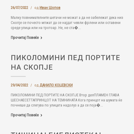
26/07/2022
/
од
Иван Шопов
Малку повнимателните шетачи не можат а да не забележат дека низ
Скопје се почесто мпжат да се најдат чевли фрлени или оставени
среде улица или на тротоар. Не, не ста�...
Прочитај Повеќе
ПИКОЛОМИНИ ПЕД ПОРТИТЕ
НА СКОПЈЕ
29/04/2022
/
од
ДАНИЛО КОЦЕВСКИ
ПИКОЛОМИНИ ПЕД ПОРТИТЕ НА СКОПЈЕ Втор делПЛАМЕН ГЛАВА
ШЕСНАЕСЕТТАПРИНЦОТ НА ТЕМНИНАТА Кога принцот на шумата ќе
почнеше да слегува по улицата надолуз а да се поја�...
Прочитај Повеќе