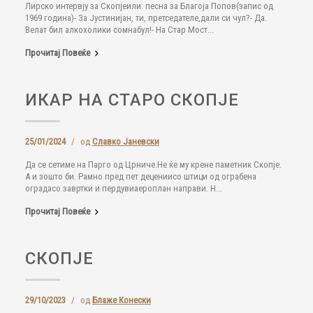
Лирско интервју за Скопјеили: песна за Благоја Попов(запис од
1969 година)- За Јустинијан, ти, претседателе,дали си чул?- Да.
Велат бил алкохолики сомнабул!- На Стар Мост...
Прочитај Повеќе
ИКАР НА СТАРО СКОПЈЕ
25/01/2024
/
од
Славко Јаневски
Да се сетиме на Парго од Црниче.Не ќе му крене паметник Скопје.
А и зошто би. Рамно пред пет децениисо штици од ограбена
оградасо завртки и пердувиаероплан направи. Н...
Прочитај Повеќе
СКОПЈЕ
29/10/2023
/
од
Блаже Конески