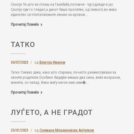
Скопје Ти што ќе стоиш на Газибаба,потомче - чуј:одовде и јас
Скопје сум го гледал,а денот беше пролетен, од тиекога во меко
единство се плетатсвежите линии на кровов...
Прочитај Повеќе
ТАТКО
30/07/2023
/
од
Благоја Иванов
Татко Секако дека, како што стареше, почесто размислуваше за
своите родители.Особено бидејќи имаше два сина, веќе возрасни,
женети, со челад. Иако меѓу негои нив нем�...
Прочитај Повеќе
ЛУЃЕТО, А НЕ ГРАДОТ
25/01/2023
/
од
Снежана Младеновска Анѓелков