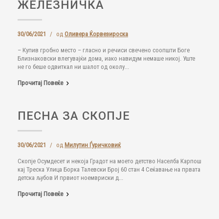
ЖЕЛЕЗНИЧКА
30/06/2021
/
од
Оливера Ќорвезироска
– Купив гробно место – гласно и речиси свечено соопшти Боге
Близнаковски влегувајќи дома, иако навидум немаше никој. Уште
не го беше одвиткал ни шалот од околу...
Прочитај Повеќе
ПЕСНА ЗА СКОПЈЕ
30/06/2021
/
од
Милутин Ѓуричковиќ
Скопје Осумдесет и некоја Градот на моето детство Населба Карпош
кај Треска Улица Борка Талевски Број 60 стан 4 Сеќавање на првата
детска љубов И првиот ноемвриски д...
Прочитај Повеќе