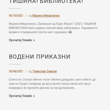
ТИШИНА! БИБЛИОТЕКА!
03/10/2021
/
од
Марина Мијаковска
Марина Мијаковска „Приказни од Пајко Маало“ (2021) ТИШИНА!
БИБЛИОТЕКА! Веќе одамна сите ме имаа заборавено. Нараменото
време и спакуваните платна низ годиниве о�...
Прочитај Повеќе
ВОДЕНИ ПРИКАЗНИ
30/06/2021
/
од
Томислав Осмали
Есента во Скопје обично носи обилни дождови, како небото да
сака на Градот наеднаш да му ја врати секоја капка што му ја
всмукувал во врелите денови на продолжените,...
Прочитај Повеќе