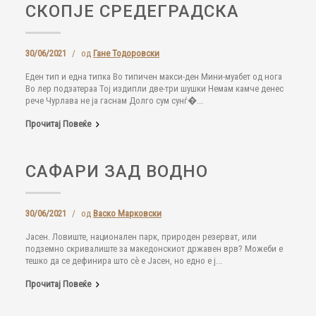
СКОПЈЕ СРЕДЕГРАДСКА
30/06/2021
/
од
Гане Тодоровски
Еден тип и една типка Во типичен макси-ден Мини-муабет од нога
Во лер подзатераа Тој издипли две-три шушки Немам камче денес
рече Чурлава не ја гаснам Долго сум сунѓ�...
Прочитај Повеќе
САФАРИ ЗАД ВОДНО
30/06/2021
/
од
Васко Марковски
Јасен. Ловиште, национален парк, природен резерват, или
подземно скривалиште за македонскиот државен врв? Можеби е
тешко да се дефинира што сè е Јасен, но едно е ј...
Прочитај Повеќе