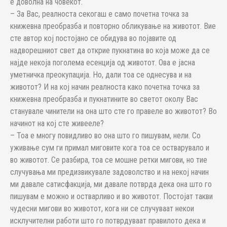
е доволна на човекот.
– За Вас, реалноста секогаш е само почетна точка за
книжевна преобразба и повторно обликување на животот. Вие
сте автор кој постојано се обидува во појавите од
надворешниот свет да открие пукнатина во која може да се
најде некоја поголема есенција од животот. Ова е јасна
уметничка преокупација. Но, дали тоа се однесува и на
животот? И на кој начин реалноста како почетна точка за
книжевна преобразба и пукнатините во светот околу Вас
станувале чинители на она што сте го правеле во животот? Во
начинот на кој сте живееле?
– Тоа е многу повидливо во она што го пишувам, нели. Со
уживање сум ги примал миговите кога тоа се остварувало и
во животот. Се разбира, тоа се мошне ретки мигови, но тие
случувања ми предизвикувале задоволство и на некој начин
ми давале сатисфакција, ми давале потврда дека она што го
пишувам е можно и остварливо и во животот. Постојат такви
чудесни мигови во животот, кога ни се случуваат некои
исклучителни работи што го потврдуваат правилото дека и