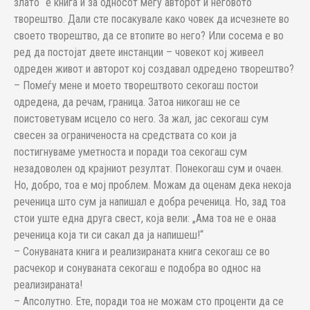
злато“ е книга и за односот меѓу авторот и неговото
творештво. Дали сте посакувале како човек да исчезнете во
своето творештво, да се втопите во него? Или сосема е во
ред да постојат двете инстанции – човекот кој живеел
одреден живот и авторот кој создавал одредено творештво?
– Помеѓу мене и моето творештвото секогаш постои
одредена, да речам, граница. Затоа никогаш не се
поистоветувам исцело со него. За жал, јас секогаш сум
свесен за ограниченоста на средствата со кои ја
постигнуваме уметноста и поради тоа секогаш сум
незадоволен од крајниот резултат. Понекогаш сум и очаен.
Но, добро, тоа е мој проблем. Можам да оценам дека некоја
реченица што сум ја напишал е добра реченица. Но, зад тоа
стои уште една друга свест, која вели: „Ама тоа не е онаа
реченица која ти си сакал да ја напишеш!“
– Сонуваната книга и реализираната книга секогаш се во
расчекор и сонуваната секогаш е подобра во однос на
реализираната!
– Апсолутно. Ете, поради тоа не можам сто проценти да се