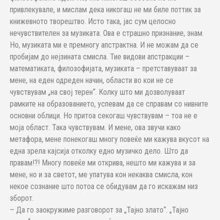
привлекувале, и мислам дека никогаш не ми биле поттик за
книжевното творештво. Исто така, јас сум целосно
нечувствителен за музиката. Ова е страшно признание, знам.
Но, музиката ми е премногу апстрактна. И не можам да се
пробијам до нејзината смисла. Тие видови апстракции –
математиката, филозофијата, музиката – претставуваат за
мене, на еден одреден начин, области во кои не се
чувствувам „на свој терен“. Колку што ми дозволуваат
рамките на образованието, успевам да се справам со нивните
основни облици. Но притоа секогаш чувствувам – тоа не е
моја област. Така чувствувам. И мене, ова звучи како
метафора, мене понекогаш многу повеќе ми кажува вкусот на
една зрела кајсија отколку едно музичко дело. Што да
правам!?! Многу повеќе ми открива, нешто ми кажува и за
мене, но и за светот, ме упатува кон некаква смисла, кон
некое сознание што потоа се обидувам да го искажам низ
зборот.
– Да го заокружиме разговорот за „Тајно злато“. „Тајно