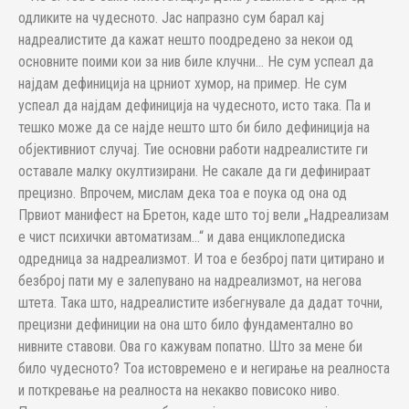
одликите на чудесното. Јас напразно сум барал кај
надреалистите да кажат нешто поодредено за некои од
основните поими кои за нив биле клучни… Не сум успеал да
најдам дефиниција на црниот хумор, на пример. Не сум
успеал да најдам дефиниција на чудесното, исто така. Па и
тешко може да се најде нешто што би било дефиниција на
објективниот случај. Тие основни работи надреалистите ги
оставале малку окултизирани. Не сакале да ги дефинираат
прецизно. Впрочем, мислам дека тоа е поука од она од
Првиот манифест на Бретон, каде што тој вели „Надреализам
е чист психички автоматизам…“ и дава енциклопедиска
одредница за надреализмот. И тоа е безброј пати цитирано и
безброј пати му е залепувано на надреализмот, на негова
штета. Така што, надреалистите избегнувале да дадат точни,
прецизни дефиниции на она што било фундаментално во
нивните ставови. Ова го кажувам попатно. Што за мене би
било чудесното? Тоа истовремено е и негирање на реалноста
и поткревање на реалноста на некакво повисоко ниво.