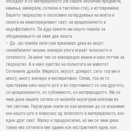
опседнат и со материјалното (па сакате необични предмети,
камења, минерали, сетилен и тактилен сте), а истовремено
Вашето творештво е опсесивно потврдување на моќта и
силата на нематеријалниот свет, на ирационалното и
недофатливото. Па ајде кажете ми нешто повеќе за
обединувањето на овие две нешта.
– Да. Јас повеќе пати сум признавал дека во мојот
сензибилитет мошне значајна улога играат телесното и
сетилното. За мене тие се извонредно важни и како поттик за
творештво. А и како чувство на полнотата на животот.
Сетилните дразби. Мирисот, вкусот, допирот, сето тоа ми е
многу, многу значајно и инспиративно. Сепак, тоа не го
чувствувам како нешто што е во спротивност со она другото,
со ирационалното, со сублимното, со натприродното. Ми се
чини дека нашите сетила се можеби најсигурни влезови во
тие светови. Најсигурни скали по кои можеме да се искачиме
кон нешто што е повисоко од телесното и материјалното, кон
еден друг свет. Малку е парадоксално, но ми се чини дека
токму низ сетилата ние одиме кон апстрактните идеи, кон