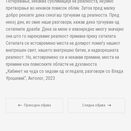
Поткревање, некаква сублимација на реалноста, нејзино
претворање во некаков повисок облик. Затоа пред малку
добро рековте дека секогаш тргнувам од реалноста. Пред
некој ден, во овие наши разговори, кажав дека тргнувам од
сетилните дразби. Дека за мене е извонредно многу значајно
она што го нарекуваме реалност примана преку сетилата.
Сетилата се истовремено места на допирот помеѓу нашиот
внатрешен свет, нашето внатрешно битие, и надворешната
реалност. Но, истовремено се и некакви премини, места на
премини кон повисоките области на духовноста.
„Кабинет на чуда со ѕидови од огледала; разговори со Влада
Урошевиќ“, Антолог, 2023
Преходна објава
Следна објава