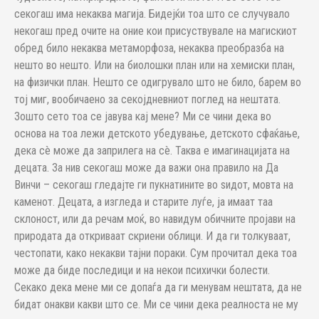
секогаш има некаква магија. Бидејќи тоа што се случувало
некогаш пред очите на оние кои присуствувале на магискиот
обред било некаква метаморфоза, некаква преобразба на
нешто во нешто. Или на биолошки план или на хемиски план,
на физички план. Нешто се одигрувало што не било, барем во
тој миг, вообичаено за секојдневниот поглед на нештата.
Зошто сето тоа се јавува кај мене? Ми се чини дека во
основа на тоа лежи детското убедување, детското сфаќање,
дека сè може да заприлега на сè. Таква е имагинацијата на
децата. За нив секогаш може да важи она правило на Да
Винчи – секогаш гледајте ги пукнатините во ѕидот, мовта на
каменот. Децата, а изгледа и старите луѓе, ја имаат таа
склоност, или да речам моќ, во навидум обичните пројави на
природата да откриваат скриени облици. И да ги толкуваат,
честопати, како некакви тајни пораки. Сум прочитал дека тоа
може да биде последици и на некои психички болести.
Секако дека мене ми се допаѓа да ги менувам нештата, да не
бидат онакви какви што се. Ми се чини дека реалноста не му