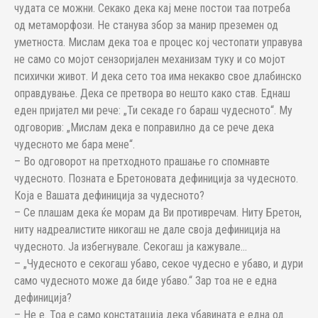
чудата се можни. Секако дека кај мене постои таа потреба
од метаморфози. Не станува збор за манир преземен од
уметноста. Мислам дека тоа е процес кој честопати управува
не само со мојот сензоријален механизам туку и со мојот
психички живот. И дека сето тоа има некакво свое длабинско
оправдување. Дека се претвора во нешто како став. Еднаш
еден пријател ми рече: „Ти секаде го бараш чудесното“. Му
одговорив: „Мислам дека е поправилно да се рече дека
чудесното ме бара мене“.
– Во одговорот на претходното прашање го спомнавте
чудесното. Позната е Бретоновата дефиниција за чудесното.
Која е Вашата дефиниција за чудесното?
– Се плашам дека ќе морам да Ви противречам. Ниту Бретон,
ниту надреалистите никогаш не дале своја дефиниција на
чудесното. Ја избегнувале. Секогаш ја кажувале…
– „Чудесното е секогаш убаво, секое чудесно е убаво, и дури
само чудесното може да биде убаво.“ Зар тоа не е една
дефиниција?
– Не е. Тоа е само констатација дека убавината е една од