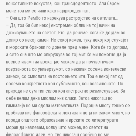
вонсетилните искуства, кон трансцедентното. Или барем
мене тоа ми се чини како најприроден пат.
– Она што Рембо го нарекува растројство на сетилата…
– Да, тоа би бил некој екстремен облик на тој начин на
доживувањето на светот. Ете, да речеме, кога ќе дојдам во
допир со некој камен. Не секој камен, туку некој кој случајот
и морските бранови го донеле пред мене. Кога ќе го допрам,
а сето она што ме опкружува во тој миг ќе ми помогне да ја
воспоставам таа врска, јас можам да ја почувствувам
поврзаноста со универзумот, со некакви сосема вонтелесни
занеси, со смислата на постоењето итн. Тоа е некој пат од
сосема конкретното кон сублимното, кон возвишеното. По
природа не сум тип склон кон апстрактно размислување. За
себе велам дека мислам низ слики. Затоа никогаш во
гимназија не ми одела математиката. Подоцна многу тешко се
пробивав низ филозофската лектира и не ја ни сакам многу, но
поради општото образование и врските со литературата
морав да навлезам, колку што можев, во светот на
филозофските идеи. Но, тие никогаш особено не ме