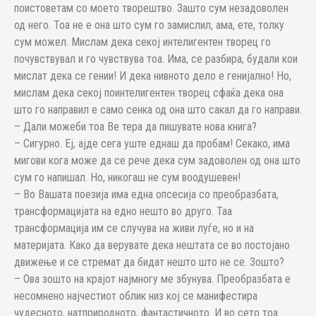
поистоветам со моето творештво. Зашто сум незадоволен
од него. Тоа не е она што сум го замислил, ама, ете, толку
сум можел. Мислам дека секој интелигентен творец го
почувствувал и го чувствува тоа. Има, се разбира, будали кои
мислат дека се гении! И дека нивното дело е генијално! Но,
мислам дека секој поинтелигентен творец сфаќа дека она
што го направил е само сенка од она што сакал да го направи.
– Дали можеби тоа Ве тера да пишувате нова книга?
– Сигурно. Еј, ајде сега уште еднаш да пробам! Секако, има
мигови кога може да се рече дека сум задоволен од она што
сум го напишал. Но, никогаш не сум воодушевен!
– Во Вашата поезија има една опсесија со преобразбата,
трансформацијата на едно нешто во друго. Таа
трансформација им се случува на живи луѓе, но и на
материјата. Како да верувате дека нештата се во постојано
движење и се стремат да бидат нешто што не се. Зошто?
– Ова зошто на крајот најмногу ме збунува. Преобразбата е
несомнено најчестиот облик низ кој се манифестира
чудесното, натприродното, фантастичното. И во сето тоа