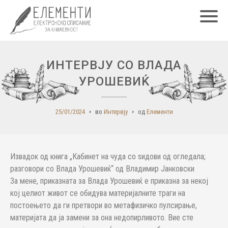
Главн
ИНТЕРВЈУ СО ВЛАДА
УРОШЕВИЌ
25/01/2024
во
Интервју
од
Елементи
Извадок од книга „Кабинет на чуда со ѕидови од огледала;
разговори со Влада Урошевиќ“ од Владимир Јанковски
За мене, приказната за Влада Урошевиќ е приказна за некој
кој целиот живот се обидува материјалните траги на
постоењето да ги претвори во метафизичко пулсирање,
материјата да ја замени за она недопирливото. Вие сте