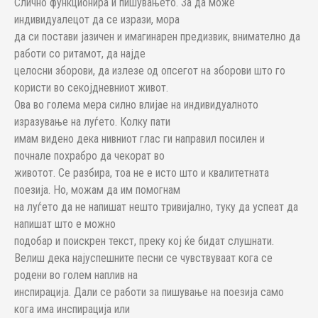
Слично функционира и пишувањето. За да може
индивидуалецот да се изрази, мора
да си постави јазичен и имагинарен предизвик, внимателно да
работи со ритамот, да најде
целосни зборови, да излезе од опсегот на зборови што го
користи во секојдневниот живот.
Ова во голема мера силно влијае на индивидуалното
изразување на луѓето. Колку пати
имам видено дека нивниот глас ги направил посилен и
почнале похрабро да чекорат во
животот. Се разбира, тоа не е исто што и квалитетната
поезија. Но, можам да им помогнам
на луѓето да не напишат нешто тривијално, туку да успеат да
напишат што е можно
подобар и поискрен текст, преку кој ќе бидат слушнати.
Велиш дека најуспешните песни се чувствуваат кога се
родени во голем наплив на
инспирација. Дали се работи за пишување на поезија само
кога има инспирација или