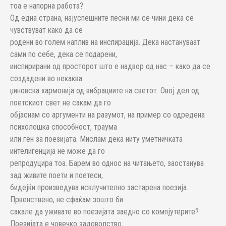
тоа е напорна работа?
Од една страна, најуспешните песни ми се чини дека се
чувствуват како да се
родени во голем наплив на инспирација. Дека настануваат
сами по себе, дека се подарени,
инспирирани од просторот што е надвор од нас – како да се
создадени во некаква
џиновска хармонија од вибрациите на светот. Овој дел од
поетскиот свет не сакам да го
објаснам со аргументи на разумот, на пример со одредена
психолошка способност, траума
или ген за поезијата. Мислам дека ниту уметничката
интелигенција не може да го
репродуцира тоа. Барем во однос на читањето, заостанува
зад живите поети и поетеси,
бидејќи произведува исклучително застарена поезија.
Првенствено, не сфаќам зошто би
сакале да уживате во поезијата заедно со компјутерите?
Поезијата е човечко задоволство.