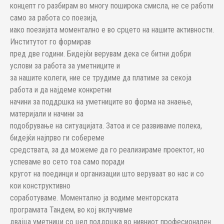
концепт го разбирам во многу поширока смисла, не се работи
само за работа со поезија,
иако поезијата моментално е во срцето на нашите активности.
Институтот го формирав
пред две години. Бидејќи верувам дека се битни добри
услови за работа за уметниците и
за нашите колеги, ние се трудиме да платиме за секоја
работа и да најдеме конкретни
начини за поддршка на уметниците во форма на знаење,
материјали и начини за
подобрување на ситуацијата. Затоа и се развиваме полека,
бидејќи најпрво ги собереме
средствата, за да можеме да го реализираме проектот, но
успеваме во сето тоа само поради
кругот на поединци и организации што веруваат во нас и со
кои конструктивно
соработуваме. Моментално ја водиме менторската
програмата Тандем, во кој вклучивме
двајца уметници со цел поддршка во нивниот професионален