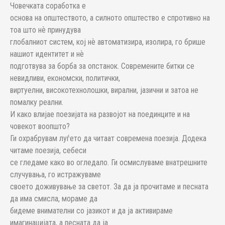
Човечката соработка е
основа на општеството, а силното општество е спротивно на
тоа што нѐ принудува
глобалниот систем, кој нѐ автоматизира, изолира, го брише
нашиот идентитет и нѐ
подготвува за борба за опстанок. Современите битки се
невидливи, економски, политички,
виртуелни, високотехнолошки, вирални, јазични и затоа не
помалку реални.
И како влијае поезијата на развојот на поединците и на
човекот воопшто?
Ги охрабрувам луѓето да читаат современа поезија. Додека
читаме поезија, себеси
се гледаме како во огледало. Ги осмислуваме внатрешните
случувања, го истражуваме
своето доживување за светот. За да ја прочитаме и песната
да има смисла, мораме да
бидеме внимателни со јазикот и да ја активираме
имагинацијата, а песната да ја