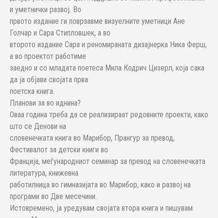
и уметнички развој. Во
првото издание ги поврзавме визуелните уметници Ане
Голчар и Сара Стипловшек, а во
второто издание Сара и реномираната дизајнерка Ника Ферш,
а во проектот работиме
заедно и со младата поетеса Мила Кодрич Цизерл, која сака
да ја објави својата прва
поетска книга.
Планови за во иднина?
Оваа година треба да се реализираат редовните проекти, како
што се Денови на
словенечката книга во Марибор, Прангур за превод,
Фестивалот за детски книги во
Франција, меѓународниот семинар за превод на словенечката
литература, книжевна
работилница во гимназијата во Марибор, како и развој на
програми во Две месечини.
Истовремено, ја уредувам својата втора книга и пишувам