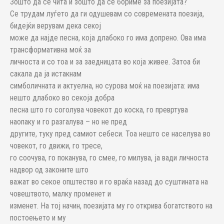
Зошто да се чита и зошто да се бориме за поезијата?
Се трудам луѓето да ги одушевам со современата поезија,
бидејќи верувам дека секој
може да најде песна, која длабоко го има допрено. Ова има
трансформативна моќ за
личноста и со тоа и за заедницата во која живее. Затоа би
сакала да ја истакнам
симболичната и актуелна, но сурова моќ на поезијата: има
нешто длабоко во секоја добра
песна што го соголува човекот до коска, го превртува
наопаку и го разгалува – но не пред
другите, туку пред самиот себеси. Тоа нешто се населува во
човекот, го движи, го тресе,
го соочува, го поканува, го смее, го милува, ја вади личноста
надвор од законите што
важат во секое општество и го враќа назад до суштината на
човештвото, малку променет и
изменет. На тој начин, поезијата му го открива богатството на
постоењето и му