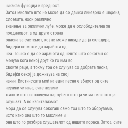
никаква функција и вредност.
Затоа мислата што не може да се движи линеарно е шарена,
слоевита, носи различно
значење за различни луѓе, може да е ослободителна за
поединецот, а од друга страна
опасна за системот, кој не може никаде да ја складира,
бидејќи не може да заработи од
неа. Тешко е да се заработи од нешто што секогаш се
менува кога некој друг ќе го има во
своите раце, а токму тоа се случува со добрата песна,
бидејќи секој ја доживува на свој
начин. Вистинската моќ на една песна е збирот од сите
нејзини читања, сите нејзини
животи што ги оживува кај луѓето што ја читаат или што ја
слушаат. А во капитализмот
мора да се случува секогаш само тоа што го зборуваме,
исто како она што го мислиме и
она што го разбира слушателот од нашата порака. Затоа, сите