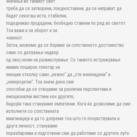
значења во таквиот свет
треба да се затворени, поедноставени, да се направат да
бидат секогаш исти, стабилни,
подеднакво продадени, безбедно ставени по ред во светот.
Тоа важи и за зборот и за
човекот.
Затоа, можеме да се бориме за сопственото достоинство
само со делување надвор
од овој начин на размислување. Со таквото истражување
имаме поширок спектар на
емоции отколку само „нежно“ да „сте изненадени“ и
„неверојатни“. Тоа значи дека сме
способни да се отвориме за различни перспективи и
емоционални вистини кон другите,
бидејќи така стануваме емпатични. Кога ќе дозволиме да сме
исполнети со сопствената
имагинација и да го допреме тоа што го почувствувала и
друга личност, стануваме
поразбирливи и подготвени сме да работиме со другите луѓе.