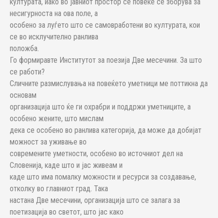
културата, иако во јавниот простор сѐ повеќе се зборува за
несигурноста на ова поле, а
особено за луѓето што се самовработени во културата, кои
се во исклучително ранлива
положба.
Го формиравте Институтот за поезија Две месечини. За што
се работи?
Сличните размислувања на повеќето уметници ме поттикна да
основам
организација што ќе ги охрабри и поддржи уметниците, а
особено жените, што мислам
дека се особено во ранлива категорија, да може да добијат
можност за уживање во
современите уметности, особено во источниот дел на
Словенија, каде што и јас живеам и
каде што има помалку можности и ресурси за создавање,
отколку во главниот град. Така
настана Две месечини, организација што се залага за
поетизација во светот, што јас како