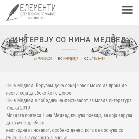
Главн
ИНТЕРВЈУ СО НИНА МЕДВЕД
21/04/2024
во
Интервју
од
Елементи
Нина Медвед: Верувам дека секој човек може да пронајде
песна, која длабоко ќе го допре
Нина Медвед е победник на фестивалот за млада литература
Уршка 2019
Младата поетеса Нина Медвед пишува поезија, за која верува
дека му е длабоко
неопходна на човекот, особено денес, кога се соочува со
губење на духовното значење.