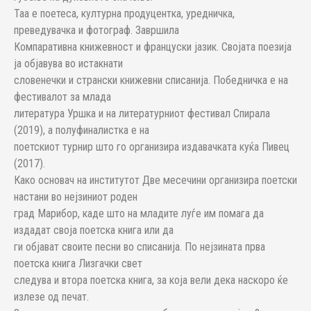
Таа е поетеса, културна продуцентка, уредничка,
преведувачка и фотограф. Завршила
Компаративна книжевност и француски јазик. Својата поезија
ја објавува во истакнати
словенечки и странски книжевни списанија. Победничка е на
фестивалот за млада
литература Уршка и на литературниот фестивал Спирала
(2019), а полуфиналистка е на
поетскиот турнир што го организира издавачката куќа Пивец
(2017).
Како основач на институтот Две месечини организира поетски
настани во нејзиниот роден
град Марибор, каде што на младите луѓе им помага да
издадат своја поетска книга или да
ги објават своите песни во списанија. По нејзината прва
поетска книга Лизгачки свет
следува и втора поетска книга, за која вели дека наскоро ќе
излезе од печат.