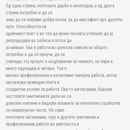
Од една страна, поетската дарба е неопходна, а од друга
страна потребно е да се
знае да се направи добра песна, за да има ефект врз другите
луѓе. Способноста на
одличниот поет е во тоа да може песната успешно да ја
репродуцира во себеси и потоа да
ја напише. Ова е работа во целосна смисла на зборот,
потребно е да се проучи, да се
совлада, тој процес е исцрпувачки за човекот, но бара и
многу едукација и читање. Тоа е
високо професионална и когнитивно напорна работа, затоа
заслужува праведна плата и
соодветни услови за работа. Ова го нагласувам, бидејќи
честопати уметничките дела не се
доволно платени и бидејќи поканите за неплатена соработка
се неверојатно чести. Не само
поетските ангажмани, туку и другите уметнички и
професионални работи во уметноста и