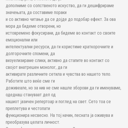
дополниме со сопственото искуство, да ги дешифрираме
значењата, да составиме пораки
и со активно читање да се дојде до подобар ефект. За ова
мора да бидеме отворени, но
истовремено фокусирани, да бидеме во контакт со своите
емоционални или
интелектуални ресурси, да ги користиме краткорочните и
долгорочните спомени, да
визуелизираме слики, активно да стапите во контакт со
својот внатрешен монолог, да ги
активирате различните сетила и чувства во нашето тело.
Работите што веќе сме ги
доживеале, но за нив не сме нашле зборови да ги именуваме,
одеднаш стануваат дел од
нашиот јазичен репертоар и поглед на свет. Сето тоа се
преплетува и честопати
функционира несвесно. На тој начин, песната ја оживува и
преобразува целата личност.