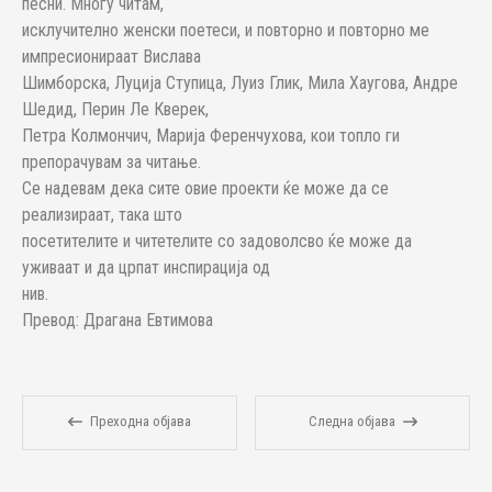
песни. Многу читам,
исклучително женски поетеси, и повторно и повторно ме
импресионираат Вислава
Шимборска, Луција Ступица, Луиз Глик, Мила Хаугова, Андре
Шедид, Перин Ле Кверек,
Петра Колмончич, Марија Ференчухова, кои топло ги
препорачувам за читање.
Се надевам дека сите овие проекти ќе може да се
реализираат, така што
посетителите и читетелите со задоволсво ќе може да
уживаат и да црпат инспирација од
нив.
Превод: Драгана Евтимова
Преходна објава
Следна објава