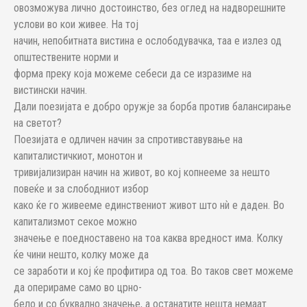
овозможува лично достоинство, без оглед на надворешните
услови во кои живее. На тој
начин, непобитната вистина е ослободувачка, таа е излез од
општествените норми и
форма преку која можеме себеси да се изразиме на
вистински начин.
Дали поезијата е добро оружје за борба против балансирање
на светот?
Поезијата е одличен начин за спротивставување на
капиталистичкиот, монотон и
тривијализиран начин на живот, во кој копнееме за нешто
повеќе и за слободниот избор
како ќе го живееме единствениот живот што нѝ е даден. Во
капитализмот секое можно
значење е поедноставено на тоа каква вредност има. Колку
ќе чини нешто, колку може да
се заработи и кој ќе профитира од тоа. Во таков свет можеме
да оперираме само во црно-
бело и со буквално значење, а останатите нешта немаат