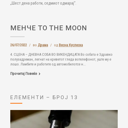
„Шест дена работи, седмиот одмарај“.
МЕНЧЕ TO THE MOON
26/07/2022
/
во
Драма
/
од
Весна Куслеска
4. СЦЕНА – ДНЕВНА СОБА ВО ВИКЕНДИЦАТА Во собата е Здравко
полузадреман, легнат на креветот гледа вотелефонот, уште му е
лошо. Ламбите и работите од автомобилотсе н...
Прочитај Повеќе
ЕЛЕМЕНТИ – БРОЈ 13