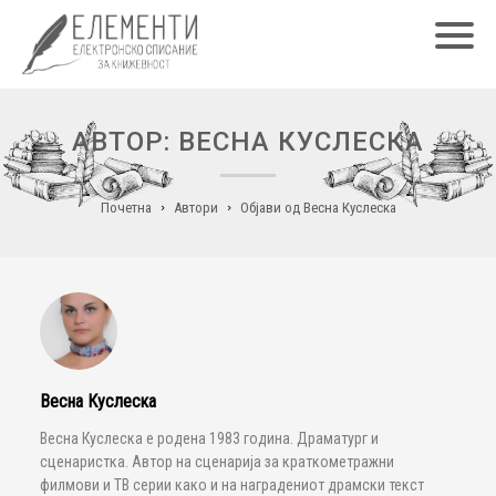
Главн
АВТОР: ВЕСНА КУСЛЕСКА
Почетна
Автори
Објави од Весна Куслеска
Весна Куслеска
Весна Куслеска е родена 1983 година. Драматург и
сценаристка. Автор на сценарија за краткометражни
филмови и ТВ серии како и на наградениот драмски текст