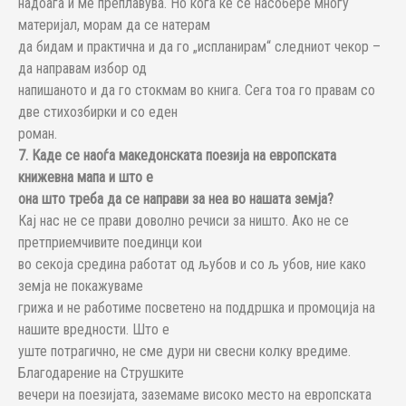
надоаѓа и ме преплавува. Но кога ќе се насобере многу
материјал, морам да се натерам
да бидам и практична и да го „испланирам“ следниот чекор –
да направам избор од
напишаното и да го стокмам во книга. Сега тоа го правам со
две стихозбирки и со еден
роман.
7. Каде се наоѓа македонската поезија на европската
книжевна мапа и што е
она што треба да се направи за неа во нашата земја?
Кај нас не се прави доволно речиси за ништо. Ако не се
претприемчивите поединци кои
во секоја средина работат од љубов и со љ убов, ние како
земја не покажуваме
грижа и не работиме посветено на поддршка и промоција на
нашите вредности. Што е
уште потрагично, не сме дури ни свесни колку вредиме.
Благодарение на Струшките
вечери на поезијата, заземаме високо место на европската