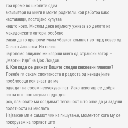
тоа време во школите одеа
аквизитери на книги и моите родители, кои работеа како
наставници, постојано купуваа
нешто ново. Мислам дека најмногу уживав во делата на
македонските автори, особено
сакав да го препрочитувам убавиот комплет во тврд повез од
Славко Јаневски. Но сепак,
најголемо влијание ми изврши книга од странски автор –
„Мартин Идн“ на Џек Лондон.
6. Кон каде се движат Вашите следни книжевни планови?
Повеќе ги сакам спонтаноста и радоста од ненадејните
проблесоци кои знаат да ме
одведат на сосем неочекуван пат. Иако некогаш се добри
затоа што поставуваат одреден
рок, плановите ми создаваат тегобност што знае да ја задуши
полетноста на мислата.
Најважен ми е самиот чин на пишување, моментот кога му се
покорувам на поривот што