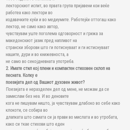
лекторскиот испит, во првата група пријавени кои веќе
работеа како лектори во
издавачките куќи и во медиумите. Работејќи оттогаш како
лектор, не само како автор,
чувствувам уште поголема одговорност и грижа за
македонскиот јазик пред напливот на
странски зборови што ги потиснуваат и ги истиснуваат
нашите, дури и во книжевноста, а
не само во секојдневната употреба.
2. Имате стил кој плени и компактен стиховен склоп на
песната. Колку е
поезијата дел од Вашиот духовен живот?
Поезијата е неразделен дел од мене, не можам да се
замислам без неа. И во деновите
кога не пишувам ништо, ја чувствувам длабоко во себе како
клокоти, се собира во
длапката што самата си ја прави во мислата и во утробата,
како си ткае стихови што еден