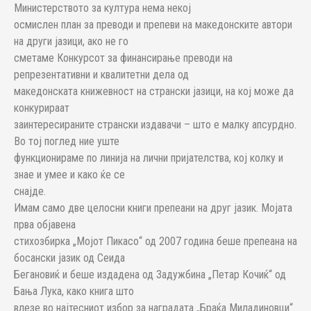
Министерството за култура нема некој
осмислен план за преводи и препеви на македонските автори
на други јазици, ако не го
сметаме Конкурсот за финансирање преводи на
репрезентативни и квалитетни дела од
македонската книжевност на странски јазици, на кој може да
конкурираат
заинтересираните странски издавачи – што е малку апсурдно.
Во тој поглед ние уште
функционираме по линија на лични пријателства, кој колку и
знае и умее и како ќе се
снајде.
Имам само две целосни книги препеани на друг јазик. Мојата
прва објавена
стихозбирка „Мојот Пикасо“ од 2007 година беше препеана на
босански јазик од Сеида
Бегановиќ и беше издадена од Задужбина „Петар Кочиќ“ од
Бања Лука, како книга што
влезе во најтесниот избор за наградата „Браќа Миладиновци“