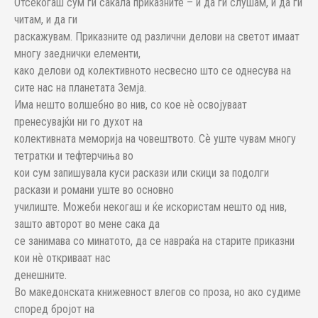
Отсекогаш сум ги сакала приказните – и да ги слушам, и да ги
читам, и да ги
раскажувам. Приказните од различни делови на светот имаат
многу заеднички елементи,
како делови од колективното несвесно што се однесува на
сите нас на планетата Земја.
Има нешто волшебно во нив, со кое нѐ освојуваат
пренесувајќи ни го духот на
колективната меморија на човештвото. Сѐ уште чувам многу
тетратки и тефтерчиња во
кои сум запишувала куси раскази или скици за подолги
раскази и романи уште во основно
училиште. Можеби некогаш и ќе искористам нешто од нив,
зашто авторот во мене сака да
се занимава со минатото, да се навраќа на старите приказни
кои нѐ откриваат нас
денешните.
Во македонската книжевност влегов со проза, но ако судиме
според бројот на