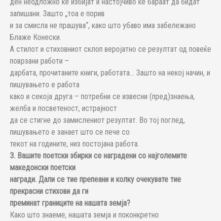
ден неодложно ќе избијат и настојчиво ќе бараат да бидат
запишани. Зашто „тоа е порив
и за смисла не прашува“, како што убаво има забележано
Блаже Конески.
А стилот и стиховниот склоп веројатно се резултат од повеќе
поврзани работи –
дарбата, прочитаните книги, работата… Зашто на некој начин, и
пишувањето е работа
како и секоја друга – потребни се извесни (пред)знаења,
желба и посветеност, истрајност
да се стигне до замислениот резултат. Во тој поглед,
пишувањето е занает што се пече со
текот на годините, низ постојана работа.
3. Вашите поетски збирки се наградени со најголемите
македонски поетски
награди. Дали се тие препеани и колку очекувате тие
прекрасни стихови да ги
преминат границите на нашата земја?
Како што знаеме, нашата земја и поконкретно