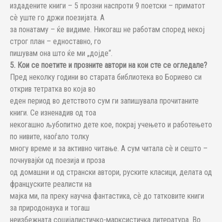
издадените книги – 5 прозни наспроти 9 поетски – приматот
сѐ уште го држи поезијата. А
за понатаму – ќе видиме. Никогаш не работам според некој
строг план – едноставно, го
пишувам она што ќе ми „дојде“.
5. Кои се поетите и прозните автори на кои сте се огледале?
Пред неколку години во старата библиотека во Бориево си
открив тетратка во која во
еден период во детството сум ги запишувала прочитаните
книги. Се изненадив од тоа
некогашно љубопитно дете кое, покрај учењето и работењето
по нивите, наоѓало толку
многу време и за активно читање. А сум читала сѐ и сешто –
почнувајќи од поезија и проза
од домашни и од странски автори, руските класици, делата од
француските реалисти на
мајка ми, па преку научна фантастика, сѐ до татковите книги
за природонаука и тогаш
неизбежната социјалистичко-марксистичка литература. Во