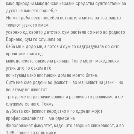
како природни македонски изразни средства суштествени за
духот на нашето поднебје.
Не ми треба некој посебен поттик или мотив за тоа, зашто
таквиот јазик го имам
усвоено од своето детство, сум растела со него во родното
Бориево, сум го слушала од
баба ми и дедо ми, а потоа и сум го надградувала со сите
прочитани книги од
македонската книжевна ризница. Тоа е мојот македонски
јазик што го сакам и го
почитувам како вистински дом на моето битие.
Сите ние сме родени во јазикот – во мајчиниот ни јазик – но
понатаму во животот
тргнуваме по различни врвици и различно го развиваме и се
служиме со него. Токму
љубовта кон јазикот веројатно и го одреди мојот
професионален пат – ме однесе на
Филолошкиот факултет, каде што завршив книжевност, а во
1999 година го положив и