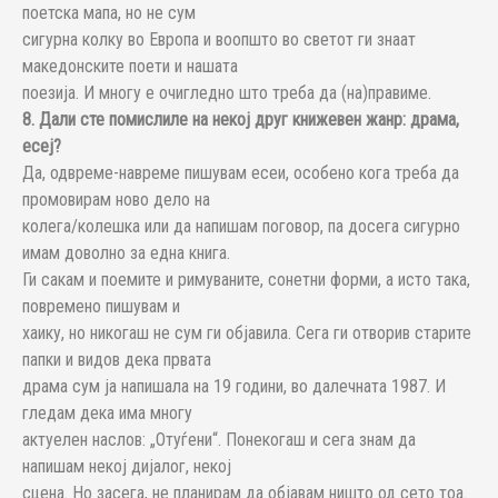
поетска мапа, но не сум
сигурна колку во Европа и воопшто во светот ги знаат
македонските поети и нашата
поезија. И многу е очигледно што треба да (на)правиме.
8. Дали сте помислиле на некој друг книжевен жанр: драма,
есеј?
Да, одвреме-навреме пишувам есеи, особено кога треба да
промовирам ново дело на
колега/колешка или да напишам поговор, па досега сигурно
имам доволно за една книга.
Ги сакам и поемите и римуваните, сонетни форми, а исто така,
повремено пишувам и
хаику, но никогаш не сум ги објавила. Сега ги отворив старите
папки и видов дека првата
драма сум ја напишала на 19 години, во далечната 1987. И
гледам дека има многу
актуелен наслов: „Отуѓени“. Понекогаш и сега знам да
напишам некој дијалог, некој
сцена. Но засега, не планирам да објавам ништо од сето тоа.