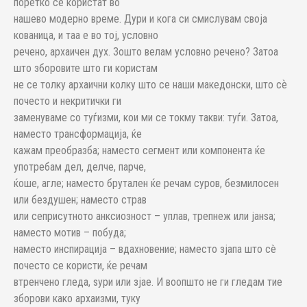
поретко се користат во
нашево модерно време. Дури и кога си смислувам своја
кованица, и таа е во тој, условно
речено, архаичен дух. Зошто велам условно речено? Затоа
што зборовите што ги користам
не се толку архаични колку што се наши македонски, што сѐ
почесто и некритички ги
заменуваме со туѓизми, кои ми се токму такви: туѓи. Затоа,
наместо трансформација, ќе
кажам преобразба; наместо сегмент или компонента ќе
употребам дел, делче, парче,
ќоше, агле; наместо брутален ќе речам суров, безмилосен
или бездушен; наместо страв
или сеприсутното анксиозност – уплав, трепнеж или јанѕа;
наместо мотив – побуда;
наместо инспирација – вдахновение; наместо зјапа што сè
почесто се користи, ќе речам
втренчено гледа, ѕури или зјае. И воопшто не ги гледам тие
зборови како архаизми, туку