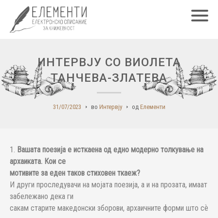
Главн
ИНТЕРВЈУ СО ВИОЛЕТА
ТАНЧЕВА-ЗЛАТЕВА
31/07/2023
во
Интервју
од
Елементи
1.
Вашата поезија е исткаена од едно модерно толкување на
архаиката. Кои се
мотивите за еден таков стиховен ткаеж?
И други проследувачи на мојата поезија, а и на прозата, имаат
забележано дека ги
сакам старите македонски зборови, архаичните форми што сѐ