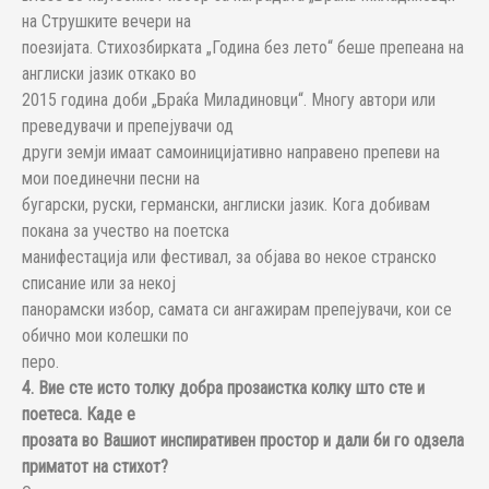
на Струшките вечери на
поезијата. Стихозбирката „Година без лето“ беше препеана на
англиски јазик откако во
2015 година доби „Браќа Миладиновци“. Многу автори или
преведувачи и препејувачи од
други земји имаат самоиницијативно направено препеви на
мои поединечни песни на
бугарски, руски, германски, англиски јазик. Кога добивам
покана за учество на поетска
манифестација или фестивал, за објава во некое странско
списание или за некој
панорамски избор, самата си ангажирам препејувачи, кои се
обично мои колешки по
перо.
4. Вие сте исто толку добра прозаистка колку што сте и
поетеса. Каде е
прозата во Вашиот инспиративен простор и дали би го одзела
приматот на стихот?