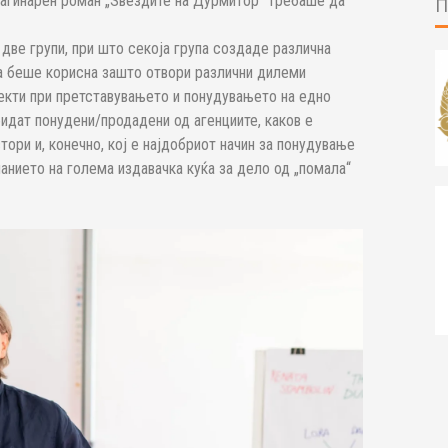
магинарен роман „Ѕвездите на Дурмитор“
требаше да
две групи, при што секоја група создаде различна
а беше корисна зашто отвори различни дилеми
екти при претставувањето и понудувањето на едно
бидат понудени/продадени од агенциите, каков е
тори и, конечно, кој е најдобриот начин за понудување
анието на голема издавачка куќа за дело од „помала“