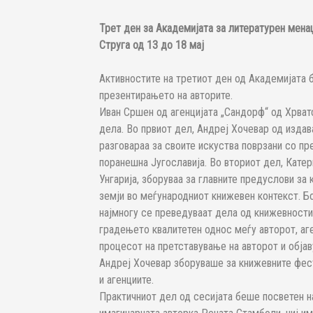
Трет ден за Академијата за литературен мена
Струга од 13 до 18 мај
Активностите на третиот ден од Академијата б
презентирањето на авторите.
Иван Сршен од агенцијата „Сандорф“
од Хрват
дела. Во првиот дел, Андреј Хочевар од издав
разговараа за своите искуства поврзани со пр
поранешна Југославија. Во вториот дел, Катери
Унгарија, зборуваа за главните предуслови за
земји во меѓународниот книжевен контекст. Бо
најмногу се преведуваат дела од книжевностит
градењето квалитетен однос меѓу авторот, аге
процесот на претставување на авторот и објав
Андреј Хочевар зборуваше за книжевните фест
и агенциите.
Практичниот дел од сесијата беше посветен на