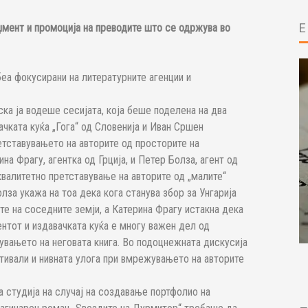
џмент и промоција на преводите што се одржува во
еа фокусирани на литературните агенции и
ска ја водеше сесијата, која беше поделена на два
ачката куќа „Гога“ од Словенија и Иван Сршен
етставувањето на авторите од просторите на
на Фрагу, агентка од Грција, и Петер Болза, агент од
 квалитетно претставување на авторите од „малите“
лза укажа на тоа дека кога станува збор за Унгарија
е на соседните земји, а Катерина Фрагу истакна дека
нтот и издавачката куќа е многу важен дел од
увањето на неговата книга. Во подоцнежната дискусија
ивали и нивната улога при вмрежувањето на авторите
 студија на случај на создавање портфолио на