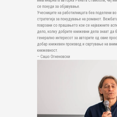
имагинарната авторка Рената Стамболи, чиј и
се понуди за објавување.
Учесниците на работилницата беа поделени во 
стратегија за понудување на романот. Вежбат
поврзани со прашањето кои се најважните асп
дело, колку добрите книжевни дела знаат да 
генерално интересот за авторите од овие прос
добар книжевен производ и свртување на вним
книжевност.
– Сашо Огненовски